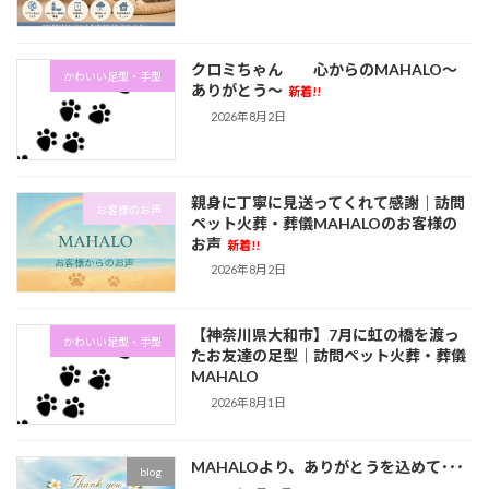
クロミちゃん 心からのMAHALO～
かわいい足型・手型
ありがとう～
新着!!
2026年8月2日
親身に丁寧に見送ってくれて感謝｜訪問
お客様のお声
ペット火葬・葬儀MAHALOのお客様の
お声
新着!!
2026年8月2日
【神奈川県大和市】7月に虹の橋を渡っ
かわいい足型・手型
たお友達の足型｜訪問ペット火葬・葬儀
MAHALO
2026年8月1日
MAHALOより、ありがとうを込めて･･･
blog