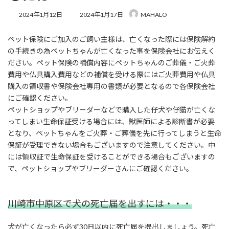
最
2024年1月12日
2024年1月17日
MAHALO
終
更
ペット保険にご加入のご飼い主様は、亡くなった際には保険解約
新
日
の手続きの為ペットちゃんが亡くなった事を保険会社にお伝えく
時
ださい。ペット保険の補償内容にペットちゃんのご葬儀・ご火葬
:
費用や仏具購入費用などの補償を受ける際にはご火葬費用や仏具
購入の領収書や保険会社専用の書類が必要となるので各保険会社
にご確認ください。
ペットショップやブリーダーなどで購入した仔犬や仔猫が亡くな
ってしまい生命保証受ける場合には、獣医師による診断書が必要
となり、ペットちゃんをご火葬・ご葬儀を先に行ってしまうと生命
保証が受理できない場合もございますので注意してください。中
には領収証で生命保証を受けることができる場合もございますの
で、ペットショップやブリーダーさんにご確認ください。
川崎市中原区で犬の死亡届を出すには・・・
犬が亡くなったら必ず30日以内に死亡届を提出しましょう。死亡