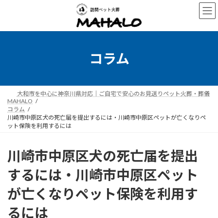
コ
ナ
ン
ビ
テ
ゲ
ン
ー
ツ
シ
へ
ョ
コラム
ス
ン
キ
に
ッ
移
プ
動
大和市を中心に神奈川県対応｜ご自宅で安心のお見送りペット火葬・葬儀
MAHALO
コラム
川崎市中原区犬の死亡届を提出するには・川崎市中原区ペットが亡くなりペ
ット保険を利用するには
川崎市中原区犬の死亡届を提出
するには・川崎市中原区ペット
が亡くなりペット保険を利用す
るには