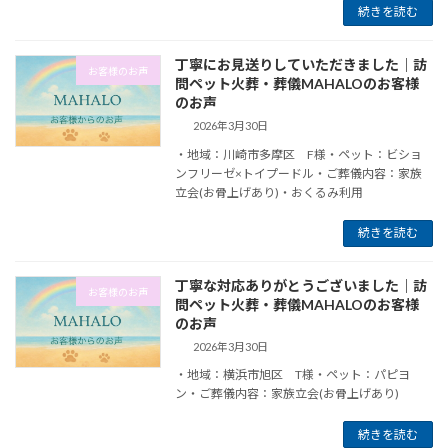
続きを読む
丁寧にお見送りしていただきました｜訪
お客様のお声
問ペット火葬・葬儀MAHALOのお客様
のお声
2026年3月30日
・地域：川崎市多摩区 F様・ペット：ビショ
ンフリーゼ×トイプードル・ご葬儀内容：家族
立会(お骨上げあり)・おくるみ利用
続きを読む
丁寧な対応ありがとうございました｜訪
お客様のお声
問ペット火葬・葬儀MAHALOのお客様
のお声
2026年3月30日
・地域：横浜市旭区 T様・ペット：パピヨ
ン・ご葬儀内容：家族立会(お骨上げあり)
続きを読む