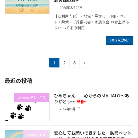
お客様のお声
2026年3月22日
【ご利用内容】・地域：平塚市 H様・ペッ
ト：柴犬・ご葬儀内容：家族立会(お骨上げあ
り)・おくるみ利用
続きを読む
投
1
2
3
»
固
固
固
定
定
定
稿
ペ
ペ
ペ
最近の投稿
ー
ー
ー
の
ジ
ジ
ジ
ペ
ひめちゃん 心からのMAHALO～あ
かわいい足型・手型
りがとう～
新着!!
ー
2026年8月3日
ジ
送
安心してお願いできました｜訪問ペット
り
お客様のお声