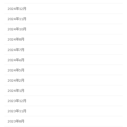
2024年12月
2024年11月
2024年10月
2024年8月
2024年7月
2024年6月
2024年5月
2024年2月
2024年1月
2023年12月
2023年11月
2023年8月