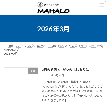
コ
ナ
ン
ビ
テ
ゲ
ン
ー
ツ
シ
へ
ョ
2026年3月
ス
ン
キ
に
ッ
移
プ
動
大和市を中心に神奈川県対応｜ご自宅で安心のお見送りペット火葬・葬儀
MAHALO
2026年3月
3月の感謝と4がつのはじまりに
blog
2026年3月31日
【3月の御礼と4月のご挨拶】 平素より
MAHALOをご利用いただき、誠にありがとうご
ざいます
3月も多くのご縁をいただき、 大切
なご家族様のお見送りのお手伝いに携わらせて
いただきましたこ […]