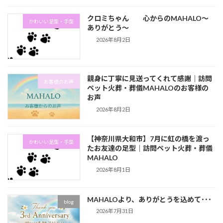
クロミちゃん 心からのMAHALO～
かわいい足型・手型
ありがとう～
2026年8月2日
親身に丁寧に見送ってくれて感謝｜訪問
お客様のお声
ペット火葬・葬儀MAHALOのお客様の
お声
2026年8月2日
【神奈川県大和市】7月に虹の橋を渡っ
かわいい足型・手型
たお友達の足型｜訪問ペット火葬・葬儀
MAHALO
2026年8月1日
MAHALOより、ありがとうを込めて･･･
blog
2026年7月31日