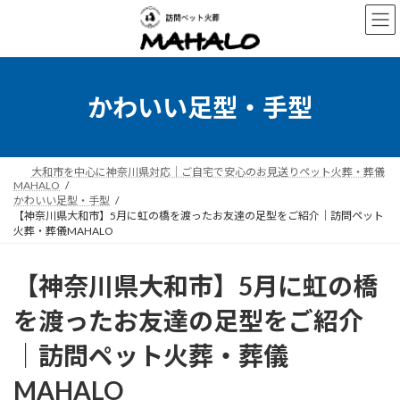
コ
ナ
ン
ビ
テ
ゲ
ン
ー
ツ
シ
へ
ョ
かわいい足型・手型
ス
ン
キ
に
ッ
移
プ
動
大和市を中心に神奈川県対応｜ご自宅で安心のお見送りペット火葬・葬儀
MAHALO
かわいい足型・手型
【神奈川県大和市】5月に虹の橋を渡ったお友達の足型をご紹介｜訪問ペット
火葬・葬儀MAHALO
【神奈川県大和市】5月に虹の橋
を渡ったお友達の足型をご紹介
｜訪問ペット火葬・葬儀
MAHALO