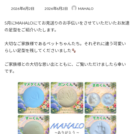
最
2026年6月2日
2026年6月2日
MAHALO
終
更
5月にMAHALOにてお見送りのお手伝いをさせていただいたお友達
新
日
の足型をご紹介いたします。
時
:
大切なご家族様であるペットちゃんたち。それぞれに違う可愛い
らしい足型を残してくださいました
ご家族様との大切な思い出とともに、ご覧いただけましたら幸い
です。