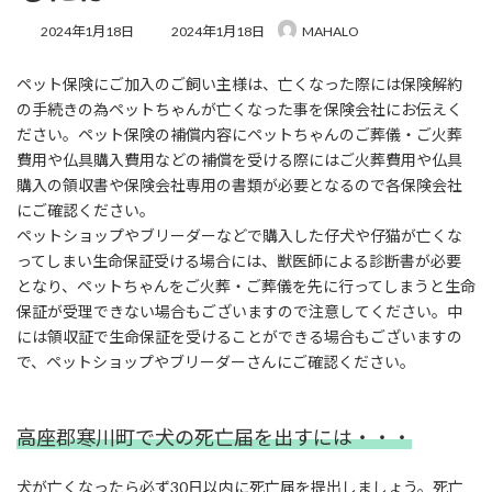
最
2024年1月18日
2024年1月18日
MAHALO
終
更
ペット保険にご加入のご飼い主様は、亡くなった際には保険解約
新
日
の手続きの為ペットちゃんが亡くなった事を保険会社にお伝えく
時
ださい。ペット保険の補償内容にペットちゃんのご葬儀・ご火葬
:
費用や仏具購入費用などの補償を受ける際にはご火葬費用や仏具
購入の領収書や保険会社専用の書類が必要となるので各保険会社
にご確認ください。
ペットショップやブリーダーなどで購入した仔犬や仔猫が亡くな
ってしまい生命保証受ける場合には、獣医師による診断書が必要
となり、ペットちゃんをご火葬・ご葬儀を先に行ってしまうと生命
保証が受理できない場合もございますので注意してください。中
には領収証で生命保証を受けることができる場合もございますの
で、ペットショップやブリーダーさんにご確認ください。
高座郡寒川町で犬の死亡届を出すには・・・
犬が亡くなったら必ず30日以内に死亡届を提出しましょう。死亡