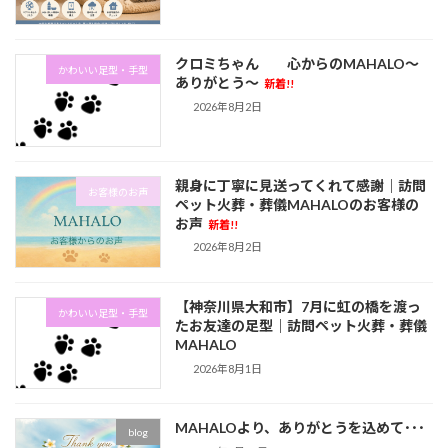
クロミちゃん 心からのMAHALO～
かわいい足型・手型
ありがとう～
新着!!
2026年8月2日
親身に丁寧に見送ってくれて感謝｜訪問
お客様のお声
ペット火葬・葬儀MAHALOのお客様の
お声
新着!!
2026年8月2日
【神奈川県大和市】7月に虹の橋を渡っ
かわいい足型・手型
たお友達の足型｜訪問ペット火葬・葬儀
MAHALO
2026年8月1日
MAHALOより、ありがとうを込めて･･･
blog