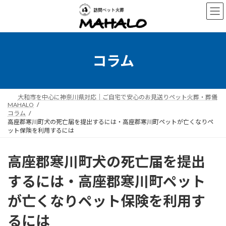
コ
ナ
ン
ビ
テ
ゲ
ン
ー
ツ
シ
へ
ョ
コラム
ス
ン
キ
に
ッ
移
プ
動
大和市を中心に神奈川県対応｜ご自宅で安心のお見送りペット火葬・葬儀
MAHALO
コラム
高座郡寒川町犬の死亡届を提出するには・高座郡寒川町ペットが亡くなりペ
ット保険を利用するには
高座郡寒川町犬の死亡届を提出
するには・高座郡寒川町ペット
が亡くなりペット保険を利用す
るには