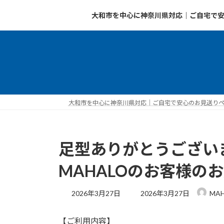
コ
ナ
大和市を中心に神奈川県対応｜ご自宅で安
ン
ビ
テ
ゲ
ン
ー
ツ
シ
へ
ョ
ス
ン
キ
に
ッ
移
大和市を中心に神奈川県対応｜ご自宅で安心のお見送りペッ
プ
動
足型ありがとうござい
MAHALOのお客様の
最
2026年3月27日
2026年3月27日
MA
終
更
【ご利用内容】
新