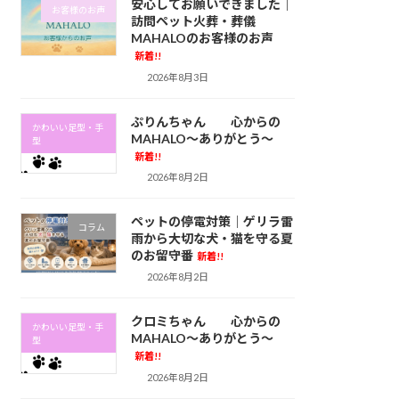
安心してお願いできました｜
お客様のお声
訪問ペット火葬・葬儀
MAHALOのお客様のお声
新着!!
2026年8月3日
ぷりんちゃん 心からの
かわいい足型・手
MAHALO～ありがとう～
型
新着!!
2026年8月2日
ペットの停電対策｜ゲリラ雷
コラム
雨から大切な犬・猫を守る夏
のお留守番
新着!!
2026年8月2日
クロミちゃん 心からの
かわいい足型・手
MAHALO～ありがとう～
型
新着!!
2026年8月2日