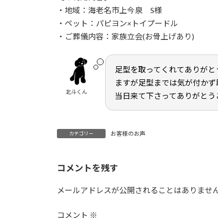
日
・地域：海老名市上今泉 S様
時
・ペット：パピヨン×トイプードル
:
・ご葬儀内容：家族立会(お骨上げあり)
足型を取ってくれてありがと
ますが足型までは気が付かず
北斗くん
当日来て下さってありがとう
お客様のお声
カテゴリー
コメントを残す
メールアドレスが公開されることはありませ
コメント
※