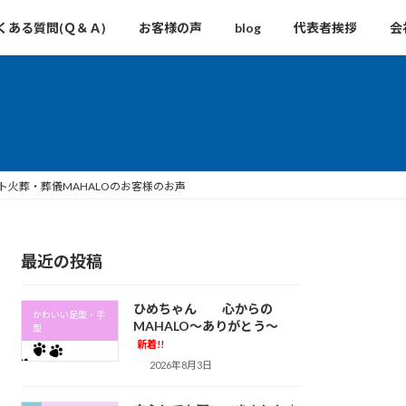
くある質問(Ｑ＆Ａ)
お客様の声
blog
代表者挨拶
会
火葬・葬儀MAHALOのお客様のお声
最近の投稿
ひめちゃん 心からの
かわいい足型・手
MAHALO～ありがとう～
型
新着!!
2026年8月3日