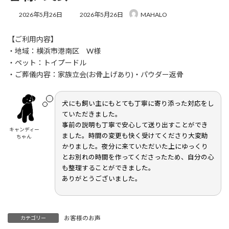
最
2026年5月26日
2026年5月26日
MAHALO
終
更
【ご利用内容】
新
日
・地域：横浜市港南区 W様
時
・ペット：トイプードル
:
・ご葬儀内容：家族立会(お骨上げあり)・パウダー返骨
犬にも飼い主にもとても丁寧に寄り添った対応をし
ていただきました。
事前の説明も丁寧で安心して送り出すことができ
キャンディー
ました。時間の変更も快く受けてくださり大変助
ちゃん
かりました。夜分に来ていただいた上にゆっくり
とお別れの時間を作ってくださったため、自分の心
も整理することができました。
ありがとうございました。
お客様のお声
カテゴリー