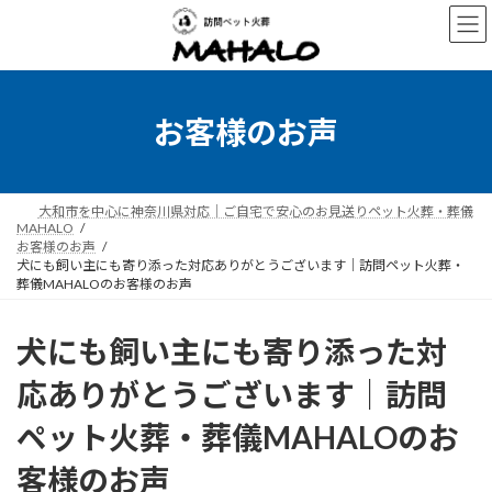
コ
ナ
ン
ビ
テ
ゲ
ン
ー
ツ
シ
へ
ョ
お客様のお声
ス
ン
キ
に
ッ
移
プ
動
大和市を中心に神奈川県対応｜ご自宅で安心のお見送りペット火葬・葬儀
MAHALO
お客様のお声
犬にも飼い主にも寄り添った対応ありがとうございます｜訪問ペット火葬・
葬儀MAHALOのお客様のお声
犬にも飼い主にも寄り添った対
応ありがとうございます｜訪問
ペット火葬・葬儀MAHALOのお
客様のお声