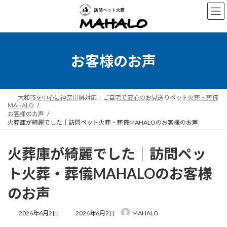
コ
ナ
ン
ビ
テ
ゲ
ン
ー
ツ
シ
へ
ョ
お客様のお声
ス
ン
キ
に
ッ
移
プ
動
大和市を中心に神奈川県対応｜ご自宅で安心のお見送りペット火葬・葬儀
MAHALO
お客様のお声
火葬庫が綺麗でした｜訪問ペット火葬・葬儀MAHALOのお客様のお声
火葬庫が綺麗でした｜訪問ペッ
ト火葬・葬儀MAHALOのお客様
のお声
最
2026年6月2日
2026年6月2日
MAHALO
終