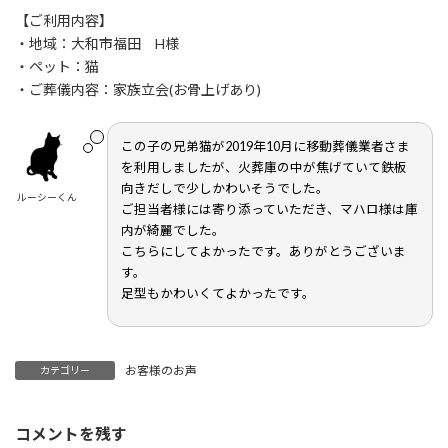
更
【ご利用内容】
新
日
・地域：大和市福田 H様
時
・ペット：猫
:
・ご葬儀内容：家族立会(お骨上げあり)
この子の兄弟猫が2019年10月に移動葬儀業者さま
を利用しましたが、火葬庫の中が焦げていて鉄板
向きだしで少しかわいそうでした。
ルーシーくん
ご担当者様には寄り添っていただき、マハロ様は庫
内が綺麗でした。
こちらにしてよかったです。ありがとうございま
す。
足型もかわいくてよかったです。
お客様のお声
カテゴリー
コメントを残す