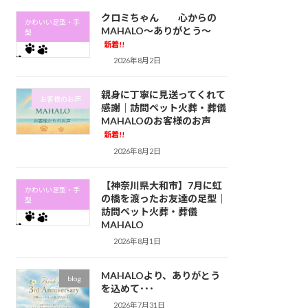
クロミちゃん 心からの
かわいい足型・手
MAHALO～ありがとう～
型
新着!!
2026年8月2日
親身に丁寧に見送ってくれて
お客様のお声
感謝｜訪問ペット火葬・葬儀
MAHALOのお客様のお声
新着!!
2026年8月2日
【神奈川県大和市】7月に虹
かわいい足型・手
の橋を渡ったお友達の足型｜
型
訪問ペット火葬・葬儀
MAHALO
2026年8月1日
MAHALOより、ありがとう
blog
を込めて･･･
2026年7月31日