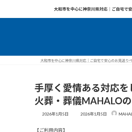
コ
ナ
大和市を中心に神奈川県対応｜ご自宅で安
ン
ビ
テ
ゲ
ン
ー
ツ
シ
へ
ョ
ス
ン
キ
に
ッ
移
大和市を中心に神奈川県対応｜ご自宅で安心のお見送りペッ
プ
動
手厚く愛情ある対応を
火葬・葬儀MAHALO
最
2026年1月5日
2026年1月5日
MAHA
終
更
【ご利用内容】
新