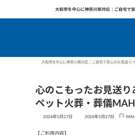
コ
ナ
大和市を中心に神奈川県対応｜ご自宅で安
ン
ビ
テ
ゲ
ン
ー
ツ
シ
へ
ョ
ス
ン
キ
に
ッ
移
大和市を中心に神奈川県対応｜ご自宅で安心のお見送りペッ
プ
動
心のこもったお見送り
ペット火葬・葬儀MAH
最
2026年5月27日
2026年5月27日
MA
終
更
【ご利用内容】
新