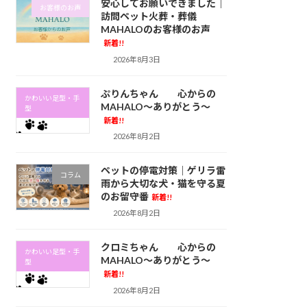
安心してお願いできました｜
お客様のお声
訪問ペット火葬・葬儀
MAHALOのお客様のお声
新着!!
2026年8月3日
ぷりんちゃん 心からの
かわいい足型・手
MAHALO～ありがとう～
型
新着!!
2026年8月2日
ペットの停電対策｜ゲリラ雷
コラム
雨から大切な犬・猫を守る夏
のお留守番
新着!!
2026年8月2日
クロミちゃん 心からの
かわいい足型・手
MAHALO～ありがとう～
型
新着!!
2026年8月2日