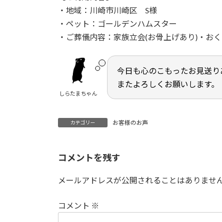
日
・地域：川崎市川崎区 S様
時
・ペット：ゴールデンハムスター
:
・ご葬儀内容：家族立会(お骨上げあり)・お
今日も心のこもったお見送り
またよろしくお願いします。
しらたまちゃん
お客様のお声
カテゴリー
コメントを残す
メールアドレスが公開されることはありませ
コメント
※