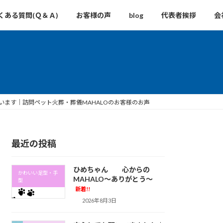
くある質問(Ｑ＆Ａ)
お客様の声
blog
代表者挨拶
会
います｜訪問ペット火葬・葬儀MAHALOのお客様のお声
最近の投稿
ひめちゃん 心からの
かわいい足型・手
MAHALO～ありがとう～
型
新着!!
2026年8月3日