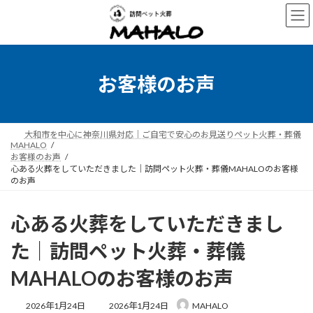
コ
ナ
ン
ビ
テ
ゲ
ン
ー
ツ
シ
へ
ョ
お客様のお声
ス
ン
キ
に
ッ
移
プ
動
大和市を中心に神奈川県対応｜ご自宅で安心のお見送りペット火葬・葬儀
MAHALO
お客様のお声
心ある火葬をしていただきました｜訪問ペット火葬・葬儀MAHALOのお客様
のお声
心ある火葬をしていただきまし
た｜訪問ペット火葬・葬儀
MAHALOのお客様のお声
最
2026年1月24日
2026年1月24日
MAHALO