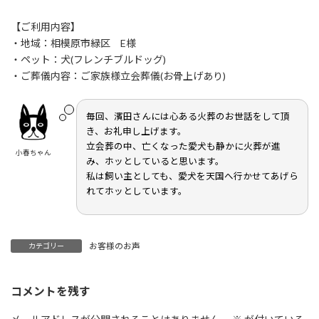
終
更
【ご利用内容】
新
日
・地域：相模原市緑区 E様
時
・ペット：犬(フレンチブルドッグ)
:
・ご葬儀内容：ご家族様立会葬儀(お骨上げあり)
毎回、濱田さんには心ある火葬のお世話をして頂
き、お礼申し上げます。
立会葬の中、亡くなった愛犬も静かに火葬が進
小春ちゃん
み、ホッとしていると思います。
私は飼い主としても、愛犬を天国へ行かせてあげら
れてホッとしています。
お客様のお声
カテゴリー
コメントを残す