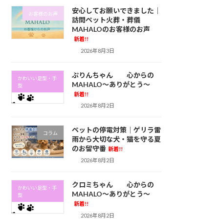
安心してお願いできました｜
お客様のお声
訪問ペット火葬・葬儀
MAHALOのお客様のお声
新着!!
2026年8月3日
ぷりんちゃん 心からの
かわいい足型・手
MAHALO～ありがとう～
型
新着!!
2026年8月2日
ペットの停電対策｜ゲリラ雷
コラム
雨から大切な犬・猫を守る夏
のお留守番
新着!!
2026年8月2日
クロミちゃん 心からの
かわいい足型・手
MAHALO～ありがとう～
型
新着!!
2026年8月2日