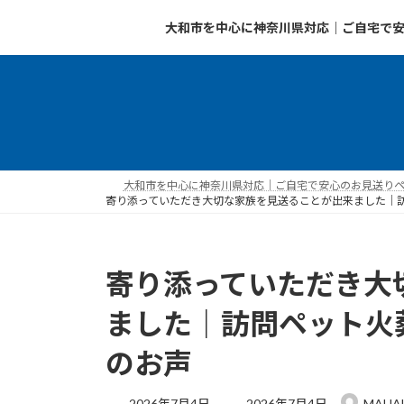
コ
ナ
大和市を中心に神奈川県対応｜ご自宅で安
ン
ビ
テ
ゲ
ン
ー
ツ
シ
へ
ョ
ス
ン
キ
に
ッ
移
大和市を中心に神奈川県対応｜ご自宅で安心のお見送りペッ
寄り添っていただき大切な家族を見送ることが出来ました｜訪
プ
動
寄り添っていただき大
ました｜訪問ペット火葬
のお声
最
2026年7月4日
2026年7月4日
MAHA