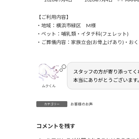
終
更
【ご利用内容】
新
日
・地域：横浜市緑区 M様
時
・ペット：哺乳類・イタチ科(フェレット)
:
・ご葬儀内容：家族立会(お骨上げあり)・お
スタッフの方が寄り添ってく
本当にありがとうございます
ムクくん
お客様のお声
カテゴリー
コメントを残す