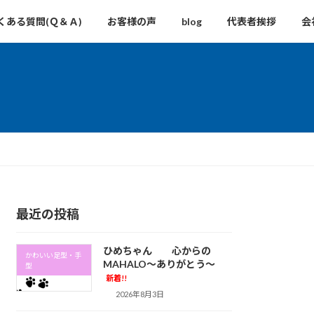
くある質問(Ｑ＆Ａ)
お客様の声
blog
代表者挨拶
会
最近の投稿
ひめちゃん 心からの
かわいい足型・手
MAHALO～ありがとう～
型
新着!!
2026年8月3日