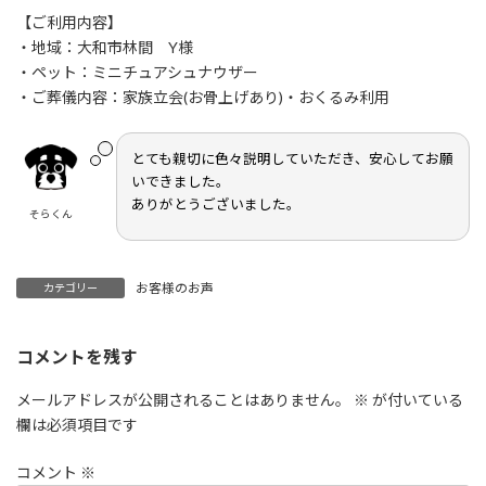
更
【ご利用内容】
新
日
・地域：大和市林間 Y様
時
・ペット：ミニチュアシュナウザー
:
・ご葬儀内容：家族立会(お骨上げあり)・おくるみ利用
とても親切に色々説明していただき、安心してお願
いできました。
ありがとうございました。
そらくん
お客様のお声
カテゴリー
コメントを残す
メールアドレスが公開されることはありません。
※
が付いている
欄は必須項目です
コメント
※