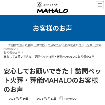
コ
ナ
ン
ビ
テ
ゲ
ン
ー
ツ
シ
へ
ョ
お客様のお声
ス
ン
キ
に
ッ
移
プ
動
大和市を中心に神奈川県対応｜ご自宅で安心のお見送りペット火葬・葬儀
MAHALO
お客様のお声
安心してお願いできた｜訪問ペット火葬・葬儀MAHALOのお客様のお声
安心してお願いできた｜訪問ペッ
ト火葬・葬儀MAHALOのお客様
のお声
最
2026年5月10日
2026年5月11日
MAHALO
終