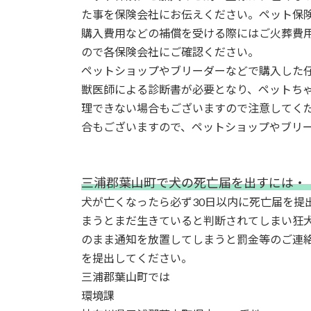
日
た事を保険会社にお伝えください。ペット保
時
購入費用などの補償を受ける際にはご火葬費
:
ので各保険会社にご確認ください。
ペットショップやブリーダーなどで購入した
獣医師による診断書が必要となり、ペットち
理できない場合もございますので注意してく
合もございますので、ペットショップやブリ
三浦郡葉山町で犬の死亡届を出すには・
犬が亡くなったら必ず30日以内に死亡届を提
まうとまだ生きていると判断されてしまい狂
のまま通知を放置してしまうと罰金等のご連
を提出してください。
三浦郡葉山町では
環境課