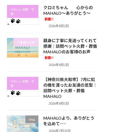
クロミちゃん 心からの
かわいい足型・手
MAHALO～ありがとう～
型
新着!!
2026年8月2日
親身に丁寧に見送ってくれて
お客様のお声
感謝｜訪問ペット火葬・葬儀
MAHALOのお客様のお声
新着!!
2026年8月2日
【神奈川県大和市】7月に虹
かわいい足型・手
の橋を渡ったお友達の足型｜
型
訪問ペット火葬・葬儀
MAHALO
2026年8月1日
MAHALOより、ありがとう
blog
を込めて･･･
2026年7月31日