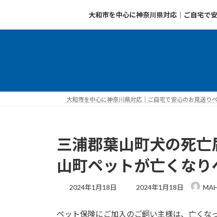
コ
ナ
大和市を中心に神奈川県対応｜ご自宅で安
ン
ビ
テ
ゲ
ン
ー
ツ
シ
へ
ョ
ス
ン
キ
に
ッ
移
大和市を中心に神奈川県対応｜ご自宅で安心のお見送りペッ
プ
動
三浦郡葉山町犬の死亡
山町ペットが亡くなり
最
2024年1月18日
2024年1月18日
MA
終
更
ペット保険にご加入のご飼い主様は、亡くな
新