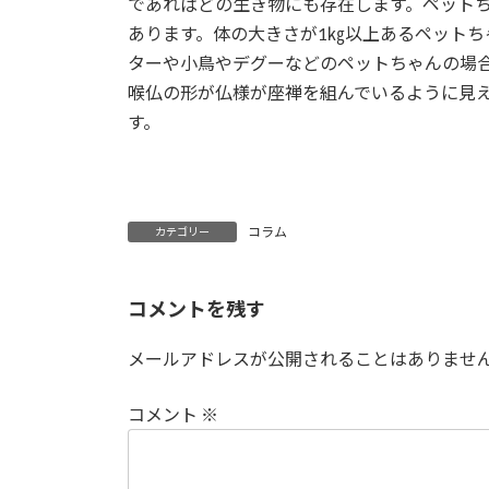
であればどの生き物にも存在します。ペット
:
あります。体の大きさが1㎏以上あるペット
ターや小鳥やデグーなどのペットちゃんの場
喉仏の形が仏様が座禅を組んでいるように見
す。
コラム
カテゴリー
コメントを残す
メールアドレスが公開されることはありませ
コメント
※