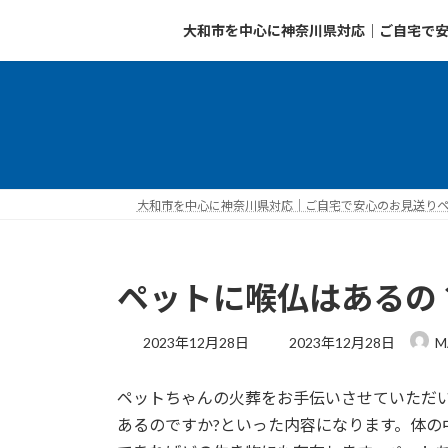
コ
ナ
大和市を中心に神奈川県対応｜ご自宅で安
ン
ビ
テ
ゲ
ン
ー
ツ
シ
へ
ョ
ス
ン
キ
に
ッ
移
大和市を中心に神奈川県対応｜ご自宅で安心のお見送りペッ
プ
動
ペットに喉仏はあるの
最
2023年12月28日
2023年12月28日
M
終
更
ペットちゃんの火葬をお手伝いさせていただ
新
日
あるのですか?といった内容になります。体の
時