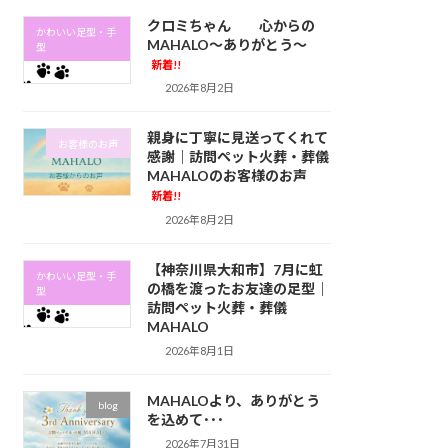
クロミちゃん 心からの
かわいい足型・手
MAHALO～ありがとう～
型
新着!!
2026年8月2日
親身に丁寧に見送ってくれて
お客様のお声
感謝｜訪問ペット火葬・葬儀
MAHALOのお客様のお声
新着!!
2026年8月2日
【神奈川県大和市】7月に虹
かわいい足型・手
の橋を渡ったお友達の足型｜
型
訪問ペット火葬・葬儀
MAHALO
2026年8月1日
MAHALOより、ありがとう
blog
を込めて･･･
2026年7月31日