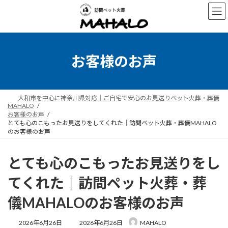
コ
ナ
ン
ビ
テ
ゲ
ン
ー
ツ
シ
へ
ョ
お客様のお声
ス
ン
キ
に
ッ
移
プ
動
大和市を中心に神奈川県対応｜ご自宅で安心のお見送りペット火葬・葬儀
MAHALO
お客様のお声
とても心のこもったお見送りをしてくれた｜訪問ペット火葬・葬儀MAHALO
のお客様のお声
とても心のこもったお見送りをし
てくれた｜訪問ペット火葬・葬
儀MAHALOのお客様のお声
最
2026年6月26日
2026年6月26日
MAHALO