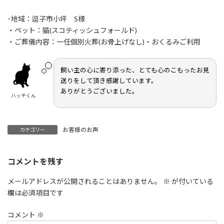
終
更
･地域：逗子市小坪 S様
新
日
・ペット：猫(スコティッシュフォールド)
時
・ご葬儀内容：一任個別火葬(お骨上げなし)・おくるみご利用
:
飼い主の心に寄り添った、とても心のこもったお見
送りをして頂き感謝しています。
ありがとうございました。
ハッチくん
お客様のお声
カテゴリー
コメントを残す
メールアドレスが公開されることはありません。
※
が付いている
欄は必須項目です
コメント
※