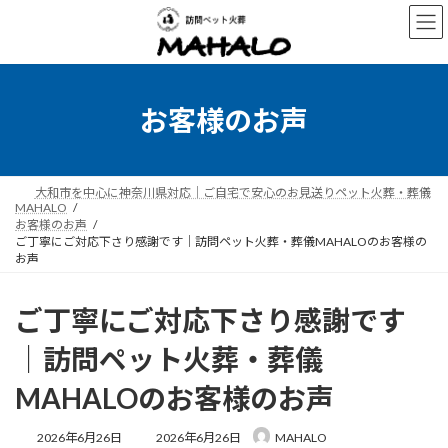
コ
ナ
ン
ビ
テ
ゲ
ン
ー
ツ
シ
へ
ョ
お客様のお声
ス
ン
キ
に
ッ
移
プ
動
大和市を中心に神奈川県対応｜ご自宅で安心のお見送りペット火葬・葬儀
MAHALO
お客様のお声
ご丁寧にご対応下さり感謝です｜訪問ペット火葬・葬儀MAHALOのお客様の
お声
ご丁寧にご対応下さり感謝です
｜訪問ペット火葬・葬儀
MAHALOのお客様のお声
最
2026年6月26日
2026年6月26日
MAHALO