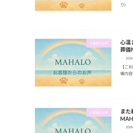
り)
心温
お客様のお声
葬儀
202
【ご利
儀内容
また
お客様のお声
MA
202