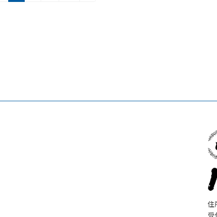
定
定
定
定
ペ
ペ
ペ
ペ
ー
ー
ー
ー
ジ
ジ
ジ
ジ
住
受