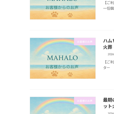
【ご利
一任個
ハム
お客様のお声
火葬
202
【ご利
ター 
最期
お客様のお声
ット
202