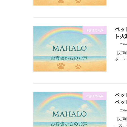
ペッ
お客様のお声
ト火
202
【ご利
ター・
ペッ
お客様のお声
ペッ
202
【ご利
ーズー