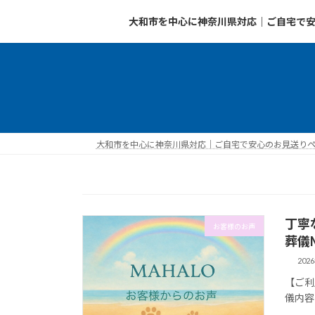
コ
ナ
大和市を中心に神奈川県対応｜ご自宅で安
ン
ビ
テ
ゲ
ン
ー
ツ
シ
へ
ョ
ス
ン
キ
に
ッ
移
大和市を中心に神奈川県対応｜ご自宅で安心のお見送りペッ
プ
動
丁寧
お客様のお声
葬儀
202
【ご利
儀内容