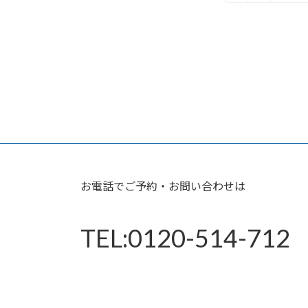
定
稿
ペ
の
ー
ジ
ペ
ー
ジ
送
り
お電話でご予約・お問い合わせは
TEL:0120-514-712