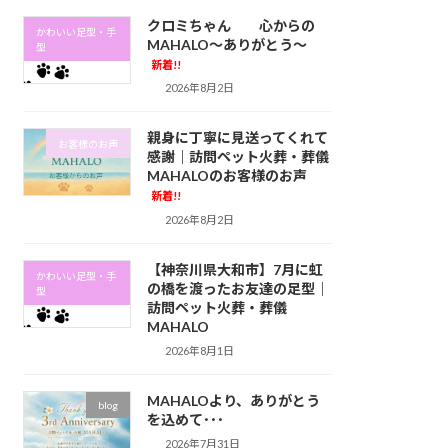
クロミちゃん 心からの
かわいい足型・手
MAHALO～ありがとう～
型
新着!!
2026年8月2日
親身に丁寧に見送ってくれて
お客様のお声
感謝｜訪問ペット火葬・葬儀
MAHALOのお客様のお声
新着!!
2026年8月2日
【神奈川県大和市】7月に虹
かわいい足型・手
の橋を渡ったお友達の足型｜
型
訪問ペット火葬・葬儀
MAHALO
2026年8月1日
MAHALOより、ありがとう
blog
を込めて･･･
2026年7月31日