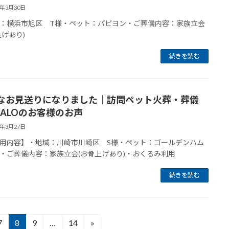
6年3月30日
：横浜市旭区 T様・ペット：パピヨン・ご葬儀内容：家族立会
上げあり)
続きを読む
なお見送りになりました｜訪問ペット火葬・葬儀
HALOのお客様のお声
6年3月27日
用内容】・地域：川崎市川崎区 S様・ペット：ゴールデンハム
・ご葬儀内容：家族立会(お骨上げあり)・おくるみ利用
続きを読む
7
8
9
…
14
»
固
固
固
固