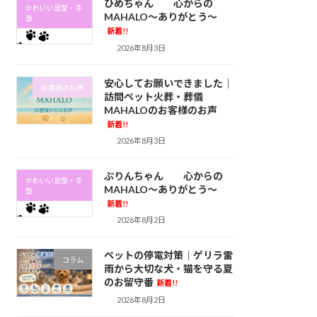
ひめちゃん 心からの
かわいい足型・手
MAHALO～ありがとう～
型
新着!!
2026年8月3日
安心してお願いできました｜
お客様のお声
訪問ペット火葬・葬儀
MAHALOのお客様のお声
新着!!
2026年8月3日
ぷりんちゃん 心からの
かわいい足型・手
MAHALO～ありがとう～
型
新着!!
2026年8月2日
ペットの停電対策｜ゲリラ雷
コラム
雨から大切な犬・猫を守る夏
のお留守番
新着!!
2026年8月2日