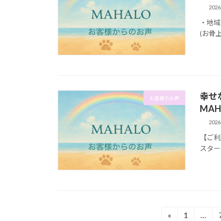
202
・地域
(お骨
幸せ
お客様のお声
MA
202
【ご利
スター
投
«
1
…
固