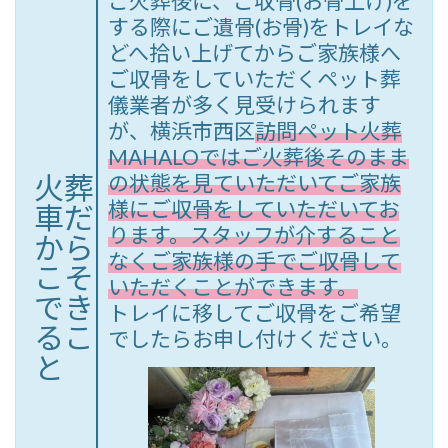
ご火葬後に、ご収骨(お骨上げ)を
する際にご遺骨(お骨)をトレイな
どへ拾い上げてからご家族様へ
ご収骨をしていただくペット葬
儀業者が多く見受けられます
が、横浜市西区
訪問ペット火葬
MAHALOではご火葬後そのまま
火葬
の状態を見ていただいてご家族
様にご収骨をしていただいてお
車だ
ります。スタッフが介すること
から
なくご家族様の手でご収骨して
こそ
いただくことができます。
でき
トレイに移してご収骨をご希望
るこ
でしたらお申し付けください。
と