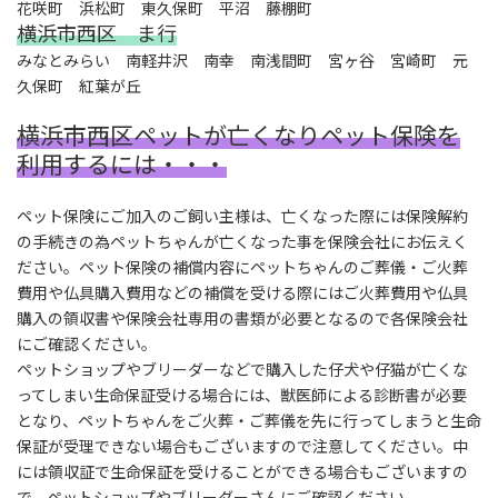
花咲町 浜松町 東久保町 平沼 藤棚町
横浜市西区 ま行
みなとみらい 南軽井沢 南幸 南浅間町 宮ヶ谷 宮崎町 元
久保町 紅葉が丘
横浜市西区ペットが亡くなりペット保険を
利用するには・・・
ペット保険にご加入のご飼い主様は、亡くなった際には保険解約
の手続きの為ペットちゃんが亡くなった事を保険会社にお伝えく
ださい。ペット保険の補償内容にペットちゃんのご葬儀・ご火葬
費用や仏具購入費用などの補償を受ける際にはご火葬費用や仏具
購入の領収書や保険会社専用の書類が必要となるので各保険会社
にご確認ください。
ペットショップやブリーダーなどで購入した仔犬や仔猫が亡くな
ってしまい生命保証受ける場合には、獣医師による診断書が必要
となり、ペットちゃんをご火葬・ご葬儀を先に行ってしまうと生命
保証が受理できない場合もございますので注意してください。中
には領収証で生命保証を受けることができる場合もございますの
で、ペットショップやブリーダーさんにご確認ください。