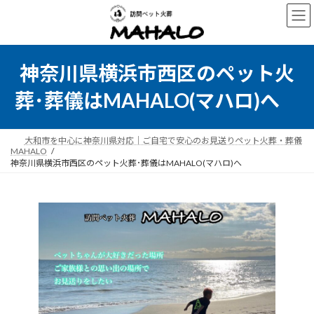
コ
ナ
ン
ビ
テ
ゲ
ン
ー
ツ
シ
神奈川県横浜市西区のペット火
へ
ョ
ス
ン
葬･葬儀はMAHALO(マハロ)へ
キ
に
ッ
移
プ
動
大和市を中心に神奈川県対応｜ご自宅で安心のお見送りペット火葬・葬儀
MAHALO
神奈川県横浜市西区のペット火葬･葬儀はMAHALO(マハロ)へ