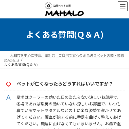
コ
ナ
ン
ビ
テ
ゲ
ン
ー
ツ
シ
へ
ョ
よくある質問(Ｑ＆Ａ)
ス
ン
キ
に
ッ
移
プ
動
大和市を中心に神奈川県対応｜ご自宅で安心のお見送りペット火葬・葬儀
MAHALO
よくある質問(Ｑ＆Ａ)
ペットが亡くなったらどうすればいいですか？
夏場はクーラーの効いた日の当たらない涼しいお部屋で、
冬場であれば暖房の効いていない涼しいお部屋で、いつも
寝ているマットやタオルなどの上に楽な姿勢で寝かせてあ
げてください。硬直が始まる前に手足を曲げて整えてあげ
てください。無理に曲げなくてもかまいません。お湯で湿