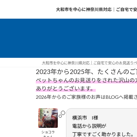
コ
ナ
大和市を中心に神奈川県対応｜ご自宅で安
ン
ビ
テ
ゲ
ン
ー
ツ
シ
へ
ョ
ス
ン
キ
に
ッ
移
大和市を中心に神奈川県対応｜ご自宅で安心のお見送りペッ
プ
動
2023年から2025年、たくさん
ペットちゃんのお見送りをされた沢山の
ありがとうございます。
2026年からのご家族様のお声はBLOGへ掲
横浜市 I様
電話から説明が
ショコラ
丁寧ですごく助かりました。
ちゃん