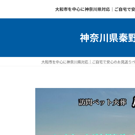
コ
ナ
大和市を中心に神奈川県対応｜ご自宅で安
ン
ビ
テ
ゲ
ン
ー
ツ
シ
神奈川県秦野
へ
ョ
ス
ン
キ
に
ッ
移
大和市を中心に神奈川県対応｜ご自宅で安心のお見送りペッ
プ
動